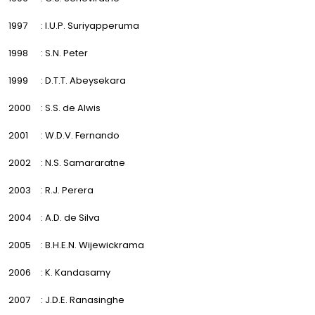
1997
: I.U.P. Suriyapperuma
1998
: S.N. Peter
1999
: D.T.T. Abeysekara
2000
: S.S. de Alwis
2001
: W.D.V. Fernando
2002
: N.S. Samararatne
2003
: R.J. Perera
2004
: A.D. de Silva
2005
: B.H.E.N. Wijewickrama
2006
: K. Kandasamy
2007
: J.D.E. Ranasinghe