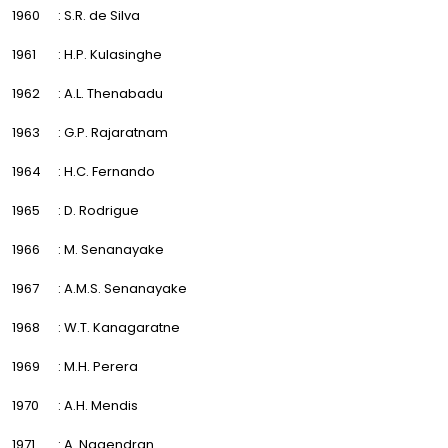
1960
: S.R. de Silva
1961
: H.P. Kulasinghe
1962
: A.L. Thenabadu
1963
: G.P. Rajaratnam
1964
: H.C. Fernando
1965
: D. Rodrigue
1966
: M. Senanayake
1967
: A.M.S. Senanayake
1968
: W.T. Kanagaratne
1969
: M.H. Perera
1970
: A.H. Mendis
1971
: A. Nagendran