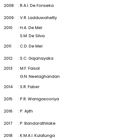
2008
: R.A.I. De Fonseka
2009
: V.R. Ladduwahetty
2010
: H.A. De Mel
S.M. De Silva
2011
: C.D. De Mel
2012
: S.C. Gajanayaka
2013
: M.F. Faisal
G.N. Neelaghandan
2014
: S.R. Faber
2015
: P.R. Wanigasooriya
2016
: P. Ajith
2017
: P. Bandarathilake
2018
: K.M.A.I. Kulatunga