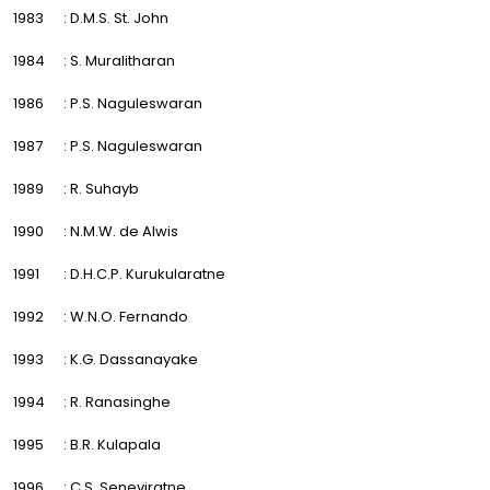
1983
: D.M.S. St. John
1984
: S. Muralitharan
1986
: P.S. Naguleswaran
1987
: P.S. Naguleswaran
1989
: R. Suhayb
1990
: N.M.W. de Alwis
1991
: D.H.C.P. Kurukularatne
1992
: W.N.O. Fernando
1993
: K.G. Dassanayake
1994
: R. Ranasinghe
1995
: B.R. Kulapala
1996
: C.S. Seneviratne