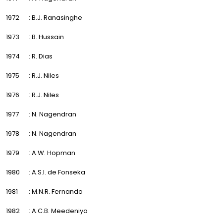
1972
: B.J. Ranasinghe
1973
: B. Hussain
1974
: R. Dias
1975
: R.J. Niles
1976
: R.J. Niles
1977
: N. Nagendran
1978
: N. Nagendran
1979
: A.W. Hopman
1980
: A.S.I. de Fonseka
1981
: M.N.R. Fernando
1982
: A.C.B. Meedeniya