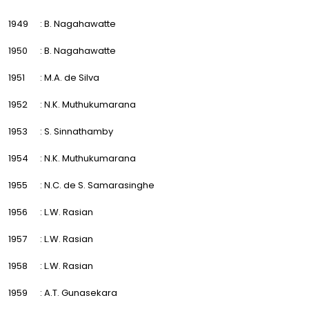
1949
: B. Nagahawatte
1950
: B. Nagahawatte
1951
: M.A. de Silva
1952
: N.K. Muthukumarana
1953
: S. Sinnathamby
1954
: N.K. Muthukumarana
1955
: N.C. de S. Samarasinghe
1956
: L.W. Rasian
1957
: L.W. Rasian
1958
: L.W. Rasian
1959
: A.T. Gunasekara